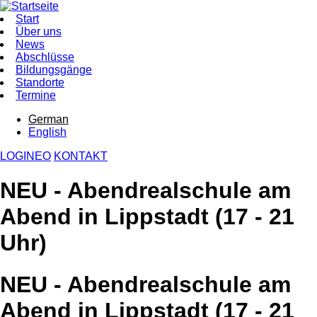
Direkt
zum
Start
Inhalt
Über uns
Hauptnavigation
News
Abschlüsse
Bildungsgänge
Standorte
Termine
German
English
LOGINEO
KONTAKT
NEU - Abendrealschule am
Abend in Lippstadt (17 - 21
Uhr)
NEU - Abendrealschule am
Abend in Lippstadt (17 - 21