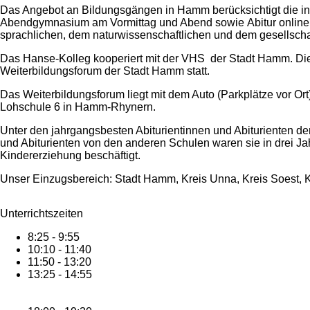
Das Angebot an Bildungsgängen in Hamm berücksichtigt die indiv
Abendgymnasium am Vormittag und Abend sowie Abitur online. D
sprachlichen, dem naturwissenschaftlichen und dem gesellscha
Das Hanse-Kolleg kooperiert mit der VHS der Stadt Hamm. Di
Weiterbildungsforum der Stadt Hamm statt.
Das Weiterbildungsforum liegt mit dem Auto (Parkplätze vor O
Lohschule 6 in Hamm-Rhynern.
Unter den jahrgangsbesten Abiturientinnen und Abiturienten 
und Abiturienten von den anderen Schulen waren sie in drei Jah
Kindererziehung beschäftigt.
Unser Einzugsbereich: Stadt Hamm, Kreis Unna, Kreis Soest, K
Unterrichtszeiten
8:25 - 9:55
10:10 - 11:40
11:50 - 13:20
13:25 - 14:55