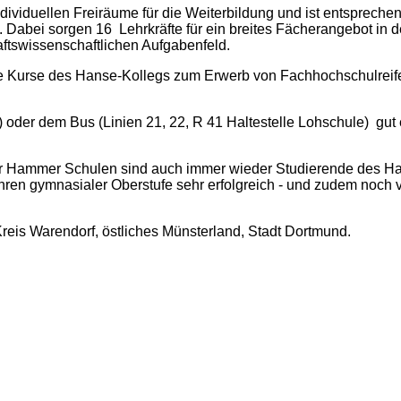
iduellen Freiräume für die Weiterbildung und ist entsprechend 
abei sorgen 16 Lehrkräfte für ein breites Fächerangebot in d
ftswissenschaftlichen Aufgabenfeld.
e Kurse des Hanse-Kollegs zum Erwerb von Fachhochschulreife
rt) oder dem Bus (Linien 21, 22, R 41 Haltestelle Lohschule) 
der Hammer Schulen sind auch immer wieder Studierende des Ha
ren gymnasialer Oberstufe sehr erfolgreich - und zudem noch vo
reis Warendorf, östliches Münsterland, Stadt Dortmund.