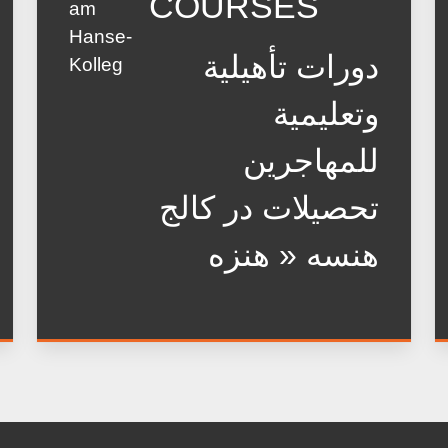
COURSES
دورات تأهيلية
وتعليمية
للمهاجرين
تحصیلات در کالج
هنسه « هنزه