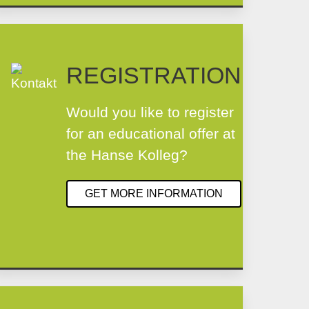
REGISTRATION
Would you like to register
for an educational offer at
the Hanse Kolleg?
GET MORE INFORMATION