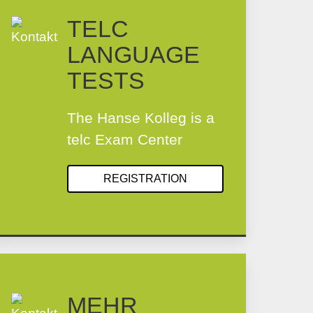
TELC
LANGUAGE
TESTS
The Hanse Kolleg is a
telc Exam Center
REGISTRATION
MEHR